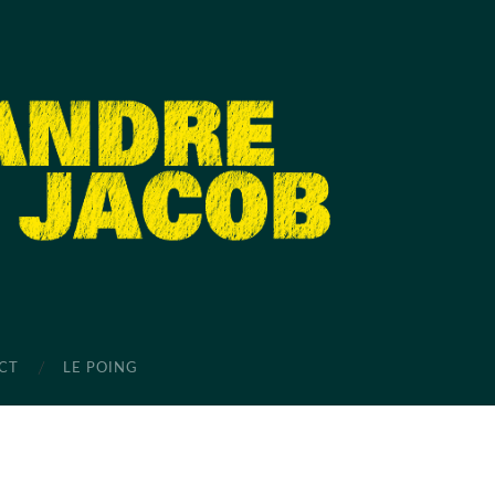
CT
LE POING