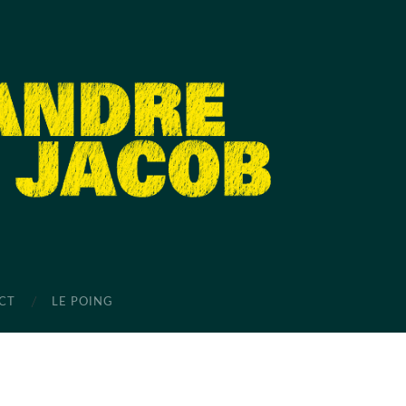
CT
LE POING