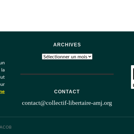
ARCHIVES
Archives
un
 la
fut
ur
CONTACT
une
JACOB