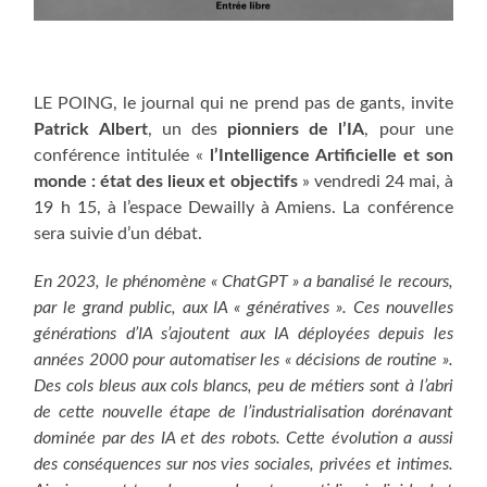
LE POING, le journal qui ne prend pas de gants, invite
Patrick Albert
, un des
pionniers de l’IA
, pour une
conférence intitulée «
l’Intelligence Arti­fi­cielle et son
monde : état des lieux et objectifs
» vendredi 24 mai, à
19 h 15, à l’espace Dewailly à Amiens. La con­fé­rence
sera suivie d’un débat.
En 2023, le phénomène « ChatGPT » a banalisé le recours,
par le grand public, aux IA « généra­tives ». Ces nouvelles
générations d’IA s’ajou­tent aux IA déployées depuis les
années 2000 pour automatiser les « décisions de routine ».
Des cols bleus aux cols blancs, peu de métiers sont à l’abri
de cette nouvelle étape de l’indus­trialisation dorénavant
dominée par des IA et des robots. Cette évolution a aussi
des consé­quences sur nos vies sociales, privées et intimes.