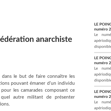
LE POING,
numéro 25
Le numé
Fédération anarchiste
apériodiq
disponibl
LE POING,
numéro 23
Le numé
apériodiq
dans le but de faire connaître les
disponible
itions pouvant émaner d’un individu
, pour les camarades composant ce
LE POING,
numéro 22
quel autre militant de présenter
Le numé
ions.
apériodiq