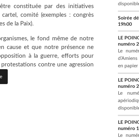
disponible
tre constituée par des initiatives
 cartel, comité (exemples : congrès
Soirée d
s de la Paix).
19h00
LE POING,
 organismes, le fond même de notre
numéro 
 en cause et que notre présence ne
Le numér
opposition à la guerre, efforts pour
d’Amiens e
, protestations contre une agression
en papier
e
LE POING,
numéro 20
Le numé
apériodiq
disponibl
LE POING,
numéro 
Le numér