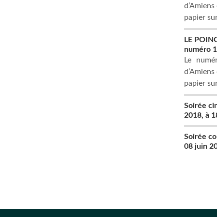
d’Amiens e
papier su
LE POING,
numéro 
Le numér
d’Amiens e
papier su
Soirée c
2018, à 
Soirée co
08 juin 2