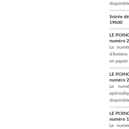
disponible
Soirée d
19h00
LE POING,
numéro 
Le numér
d’Amiens e
en papier
LE POING,
numéro 20
Le numé
apériodiq
disponibl
LE POING,
numéro 
Le numér