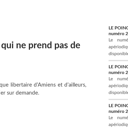
LE POING,
numéro 25
Le numé
 qui ne prend pas de
apériodiq
disponibl
LE POING,
numéro 23
Le numé
que libertaire d’Amiens et d’ailleurs,
apériodiq
ier sur demande.
disponible
LE POING,
numéro 22
Le numé
apériodiq