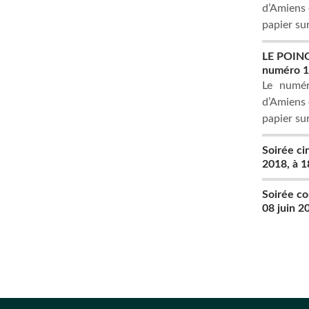
d’Amiens e
papier su
LE POING,
numéro 
Le numér
d’Amiens e
papier su
Soirée c
2018, à 
Soirée co
08 juin 2