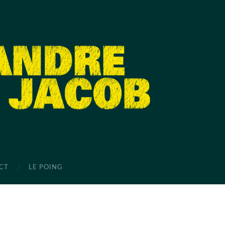
CT
LE POING